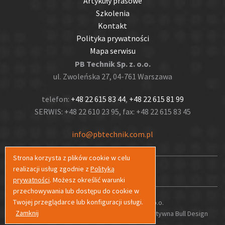
Artykuły prasowe
Szkolenia
Kontakt
Polityka prywatności
Mapa serwisu
PB Technik Sp. z. o.o.
ul. Zwoleńska 27, 04-761 Warszawa
telefon:
+48 22 615 83 44
,
+48 22 615 81 99
SERWIS: +48 22 610 23 95, fax: +48 22 615 83 45
info@pbtechnik.com.pl
Strona korzysta z plików cookie w celu
realizacji usług zgodnie z
Polityką
prywatności
. Możesz określić warunki
przechowywania lub dostępu do cookie w
Twojej przeglądarce lub konfiguracji usługi.
Copyrights © PB Technik Sp. z o.o.
Zamknij
Projekt graficzny i wykonanie:
Agencja Interaktywna Bull Design