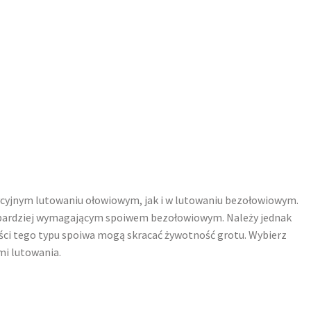
dycyjnym lutowaniu ołowiowym, jak i w lutowaniu bezołowiowym.
 bardziej wymagającym spoiwem bezołowiowym. Należy jednak
ci tego typu spoiwa mogą skracać żywotność grotu. Wybierz
mi lutowania.