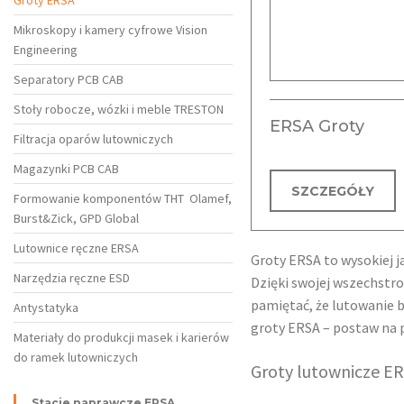
Groty ERSA
Mikroskopy i kamery cyfrowe Vision
Engineering
Separatory PCB CAB
Stoły robocze, wózki i meble TRESTON
ERSA Groty
Filtracja oparów lutowniczych
Magazynki PCB CAB
SZCZEGÓŁY
Formowanie komponentów THT Olamef,
Burst&Zick, GPD Global
Lutownice ręczne ERSA
Groty ERSA to wysokiej 
Narzędzia ręczne ESD
Dzięki swojej wszechst
pamiętać, że lutowanie 
Antystatyka
groty ERSA – postaw na 
Materiały do produkcji masek i karierów
do ramek lutowniczych
Groty lutownicze ER
Stacje naprawcze ERSA