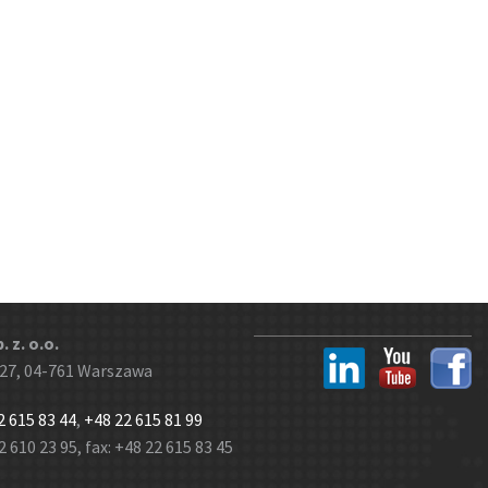
 z. o.o.
 27, 04-761 Warszawa
2 615 83 44
,
+48 22 615 81 99
 610 23 95, fax: +48 22 615 83 45