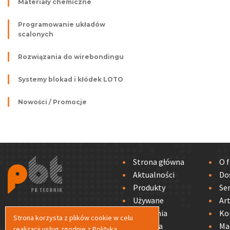
Materiały chemiczne
Programowanie układów
scalonych
Rozwiązania do wirebondingu
Systemy blokad i kłódek LOTO
Nowości / Promocje
Strona główna
O f
Aktualności
Do
Produkty
Se
Używane
Ar
Szkolenia
Ko
Strona korzysta z plików cookie w celu
Polityka
Ma
realizacji usług zgodnie z
Polityką