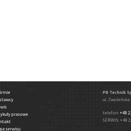
irmie
PB Technik Sp.
stawcy
ul. Zwoleńska
rwis
telefon:
+48 2
tykuły prasowe
SERWIS: +48 22
ntakt
pa serwisu