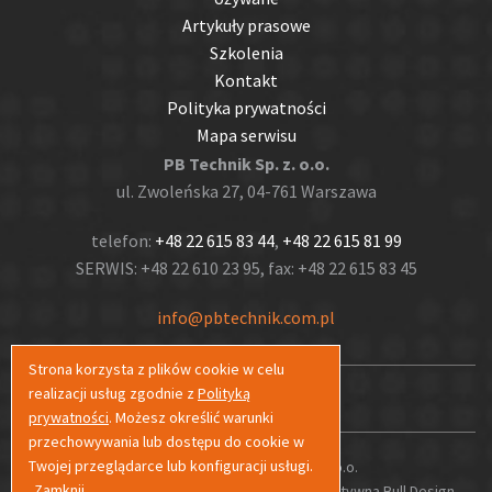
Artykuły prasowe
Szkolenia
Kontakt
Polityka prywatności
Mapa serwisu
PB Technik Sp. z. o.o.
ul. Zwoleńska 27, 04-761 Warszawa
telefon:
+48 22 615 83 44
,
+48 22 615 81 99
SERWIS: +48 22 610 23 95, fax: +48 22 615 83 45
info@pbtechnik.com.pl
Strona korzysta z plików cookie w celu
realizacji usług zgodnie z
Polityką
prywatności
. Możesz określić warunki
przechowywania lub dostępu do cookie w
Twojej przeglądarce lub konfiguracji usługi.
Copyrights © PB Technik Sp. z o.o.
Zamknij
Projekt graficzny i wykonanie:
Agencja Interaktywna Bull Design