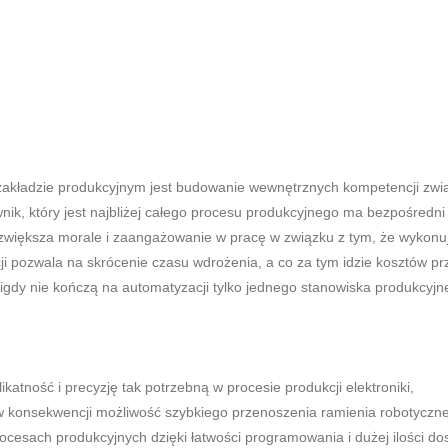
zakładzie produkcyjnym jest budowanie wewnętrznych kompetencji zw
k, który jest najbliżej całego procesu produkcyjnego ma bezpośredn
 zwiększa morale i zaangażowanie w pracę w związku z tym, że wykonuj
 pozwala na skrócenie czasu wdrożenia, a co za tym idzie kosztów pr
igdy nie kończą na automatyzacji tylko jednego stanowiska produkcyjn
atność i precyzję tak potrzebną w procesie produkcji elektroniki,
 w konsekwencji możliwość szybkiego przenoszenia ramienia robotycz
cesach produkcyjnych dzięki łatwości programowania i dużej ilości do