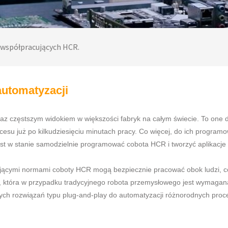
 współpracujących HCR.
automatyzacji
coraz częstszym widokiem w większości fabryk na całym świecie. To one 
su już po kilkudziesięciu minutach pracy. Co więcej, do ich programo
st w stanie samodzielnie programować cobota HCR i tworzyć aplikacje
cymi normami coboty HCR mogą bezpiecznie pracować obok ludzi, co 
 która w przypadku tradycyjnego robota przemysłowego jest wymagana 
ch rozwiązań typu plug-and-play do automatyzacji różnorodnych proce