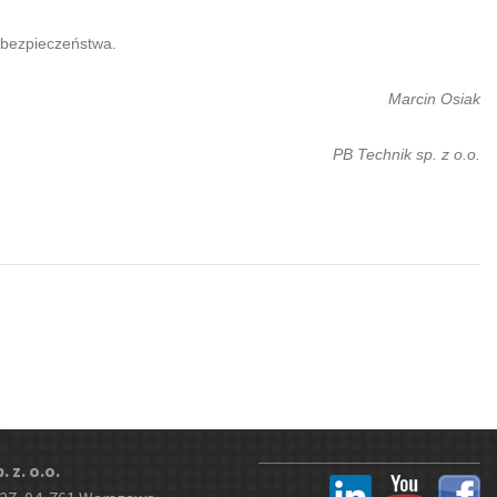
i bezpieczeństwa.
Marcin Osiak
PB Technik sp. z o.o.
 z. o.o.