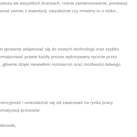
piesza we wszystkich branżach, rośnie zainteresowanie, ponieważ
owi zwrotu z inwestycji, niezależnie czy mówimy tu o nisko-,
si sprawnie adaptować się do nowych technologii oraz szybko
utomatyzować prawie każdy proces wykonywany ręcznie przez
a, głównie dzięki niewielkim rozmiarom oraz możliwości łatwego
rencyjność i uniezależnić się od zawirowań na rynku pracy
omatyzacji procesów:
ktroniki,