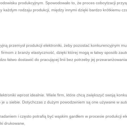
rodowisku produkcyjnym. Spowodowało to, że proces coboytzacji przys
y każdym rodzaju produkcji, między innymi dzięki bardzo krótkiemu czas
jną przemysł produkcji elektroniki, żeby pozostać konkurencyjnym mu
firmom z branży elastyczność, dzięki której mogą w łatwy sposób za
zo łatwo dostawić do pracującej linii bez potrzeby jej przearanżowani
ktroniki wprost idealnie. Wiele firm, które chcą zwiększyć swoją konku
o je u siebie. Dotychczas z dużym powodzeniem są one używane w aut
zadaniem i często potrafią być wąskim gardłem w procesie produkcji ele
tki drukowane,